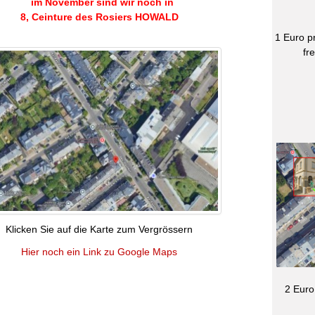
im November sind wir noch in
8, Ceinture des Rosiers HOWALD
1 Euro p
fr
Klicken Sie auf die Karte zum Vergrössern
Hier noch ein Link zu Google Maps
2 Euro