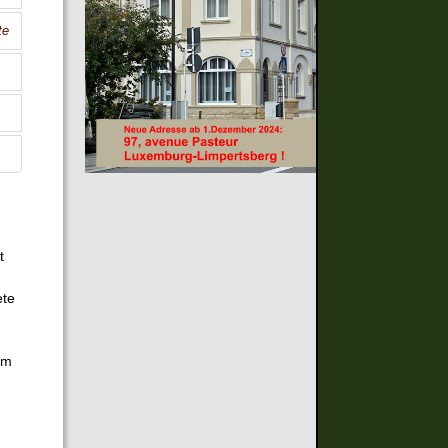
te
t
ete
em