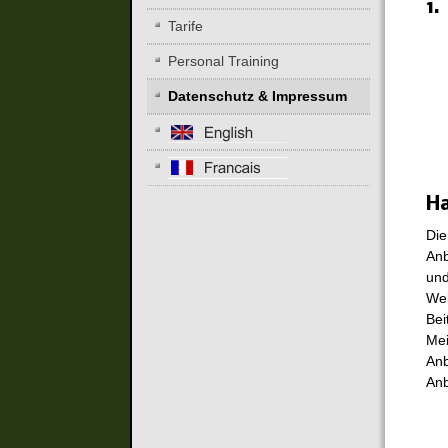
1.
Tarife
Personal Training
Datenschutz & Impressum
Ha
Die
Anb
und
Web
Bei
Mei
Anb
Anb