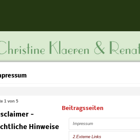
mpressum
te 1 von 5
Beitragsseiten
sclaimer -
Impressum
chtliche Hinweise
2.Externe Links